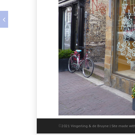
©
2021 Vingerling & de Bruyne | Site made wit