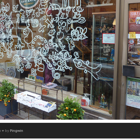
h ♥ by
Pingwin