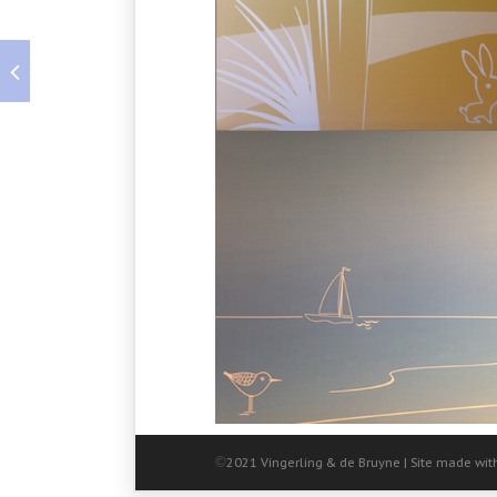
©
2021 Vingerling & de Bruyne | Site made wit