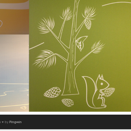
h ♥ by
Pingwin